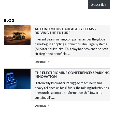
Suscribir
BLOG
AUTONOMOUS HAULAGE SYSTEMS -
DRIVING THE FUTURE
n recent years, mining companies across the globe
have begun adopting autonomous haulage systems
(AHS) for haul trucks. This play has proven to be both
strategic and beneficial...
Lee mas
/
THE ELECTRIC MINE CONFERENCE: SPARKING
INNOVATION
Historically known for its rugged machinery and
heavy reliance on fossil fuels, the mining industry has
been undergoing a transformative shift towards
sustainability...
Lee mas
/