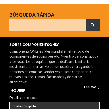
BÚSQUEDA RÁPIDA
Buscar
¿Qué est
SOBRE COMPONENTSONLY
ComponentsONLY es líder mundial en el negocio de
componentes de equipo pesado. Nuestro personal ayuda
a los usuarios de equipos que se dedican a la minería,
movimiento de tierras y/o construcción, entregando la
opciones de comprar, vender y/o buscar componentes
nuevos, usados, remanufacturados y de marcas
alternativas.
Lee mas
/
INQUIRIR
Detalles de contacto
Nombre completo
Nombre Completo